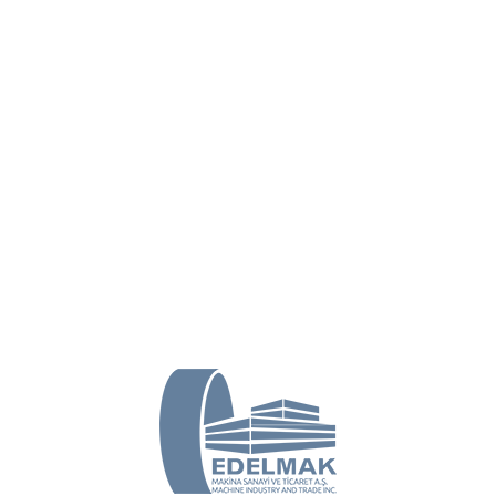
بيت
منتجات
الشركات
ايدلم
ات الفنية
صور
ة ثابتة. خزانات التبريد والتخزين منايدلماك لها
جانسًا في خزان التخزين أمر مهم مثل تحديد درجة
حليبًا متجانسًا ومحركاً جيدًا. إذا لم يتم تنظيف
منتج المخزن. عند هذه النقطة ، تقدمايدلماكأنظمة
ل مثالي جميع أجزاء الخزان دون ترك نقطة عمياء
لمتانة" هي الأولوية. يتم تصنيع خزانات ايدلماكفي